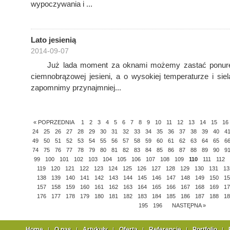
wypoczywania i ...
Lato jesienią
2014-09-07
Już lada moment za oknami możemy zastać ponure 
ciemnobrązowej jesieni, a o wysokiej temperaturze i sie
zapomnimy przynajmniej...
« POPRZEDNIA
1
2
3
4
5
6
7
8
9
10
11
12
13
14
15
16
24
25
26
27
28
29
30
31
32
33
34
35
36
37
38
39
40
4
49
50
51
52
53
54
55
56
57
58
59
60
61
62
63
64
65
6
74
75
76
77
78
79
80
81
82
83
84
85
86
87
88
89
90
9
99
100
101
102
103
104
105
106
107
108
109
110
111
112
119
120
121
122
123
124
125
126
127
128
129
130
131
13
138
139
140
141
142
143
144
145
146
147
148
149
150
15
157
158
159
160
161
162
163
164
165
166
167
168
169
17
176
177
178
179
180
181
182
183
184
185
186
187
188
18
195
196
NASTĘPNA »
Home
O nas
Artykuły
Oferta
Referencje
Portfolio