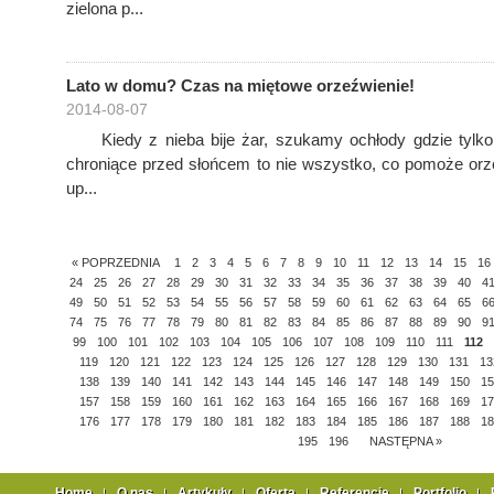
zielona p...
Lato w domu? Czas na miętowe orzeźwienie!
2014-08-07
Kiedy z nieba bije żar, szukamy ochłody gdzie tylko si
chroniące przed słońcem to nie wszystko, co pomoże orz
up...
« POPRZEDNIA
1
2
3
4
5
6
7
8
9
10
11
12
13
14
15
16
24
25
26
27
28
29
30
31
32
33
34
35
36
37
38
39
40
4
49
50
51
52
53
54
55
56
57
58
59
60
61
62
63
64
65
6
74
75
76
77
78
79
80
81
82
83
84
85
86
87
88
89
90
9
99
100
101
102
103
104
105
106
107
108
109
110
111
112
119
120
121
122
123
124
125
126
127
128
129
130
131
13
138
139
140
141
142
143
144
145
146
147
148
149
150
15
157
158
159
160
161
162
163
164
165
166
167
168
169
17
176
177
178
179
180
181
182
183
184
185
186
187
188
18
195
196
NASTĘPNA »
Home
O nas
Artykuły
Oferta
Referencje
Portfolio