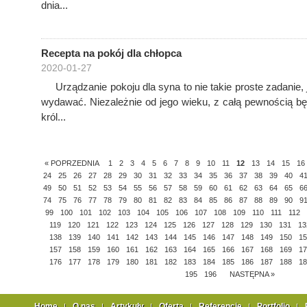
dnia...
Recepta na pokój dla chłopca
2020-01-27
Urządzanie pokoju dla syna to nie takie proste zadanie, 
wydawać. Niezależnie od jego wieku, z całą pewnością 
król...
« POPRZEDNIA
1
2
3
4
5
6
7
8
9
10
11
12
13
14
15
16
24
25
26
27
28
29
30
31
32
33
34
35
36
37
38
39
40
4
49
50
51
52
53
54
55
56
57
58
59
60
61
62
63
64
65
6
74
75
76
77
78
79
80
81
82
83
84
85
86
87
88
89
90
9
99
100
101
102
103
104
105
106
107
108
109
110
111
112
119
120
121
122
123
124
125
126
127
128
129
130
131
13
138
139
140
141
142
143
144
145
146
147
148
149
150
15
157
158
159
160
161
162
163
164
165
166
167
168
169
17
176
177
178
179
180
181
182
183
184
185
186
187
188
18
195
196
NASTĘPNA »
Home
O nas
Artykuły
Oferta
Referencje
Portfolio