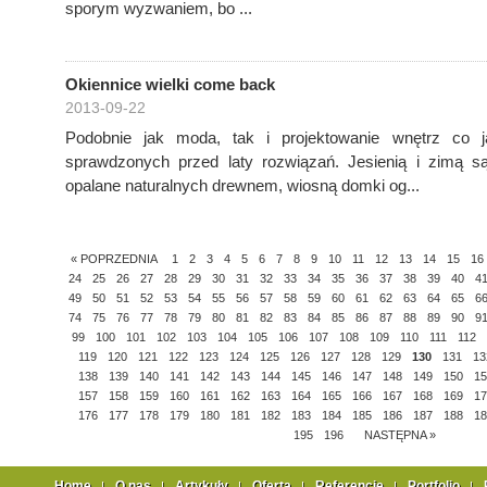
sporym wyzwaniem, bo ...
Okiennice wielki come back
2013-09-22
Podobnie jak moda, tak i projektowanie wnętrz co 
sprawdzonych przed laty rozwiązań. Jesienią i zimą s
opalane naturalnych drewnem, wiosną domki og...
« POPRZEDNIA
1
2
3
4
5
6
7
8
9
10
11
12
13
14
15
16
24
25
26
27
28
29
30
31
32
33
34
35
36
37
38
39
40
4
49
50
51
52
53
54
55
56
57
58
59
60
61
62
63
64
65
6
74
75
76
77
78
79
80
81
82
83
84
85
86
87
88
89
90
9
99
100
101
102
103
104
105
106
107
108
109
110
111
112
119
120
121
122
123
124
125
126
127
128
129
130
131
13
138
139
140
141
142
143
144
145
146
147
148
149
150
15
157
158
159
160
161
162
163
164
165
166
167
168
169
17
176
177
178
179
180
181
182
183
184
185
186
187
188
18
195
196
NASTĘPNA »
Home
O nas
Artykuły
Oferta
Referencje
Portfolio