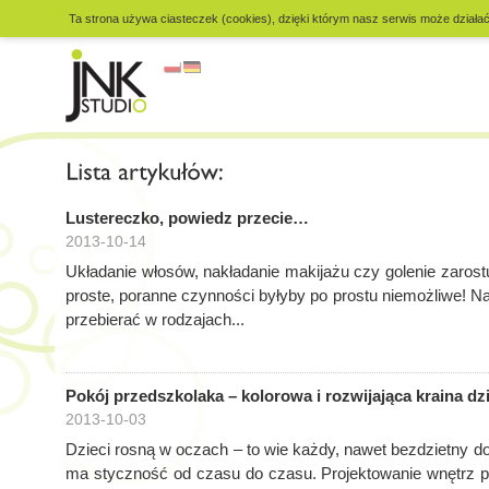
Ta strona używa ciasteczek (cookies), dzięki którym nasz serwis może działać 
Lustereczko, powiedz przecie…
2013-10-14
Układanie włosów, nakładanie makijażu czy golenie zarostu
proste, poranne czynności byłyby po prostu niemożliwe!
przebierać w rodzajach...
Pokój przedszkolaka – kolorowa i rozwijająca kraina dz
2013-10-03
Dzieci rosną w oczach – to wie każdy, nawet bezdzietny do
ma styczność od czasu do czasu. Projektowanie wnętrz p