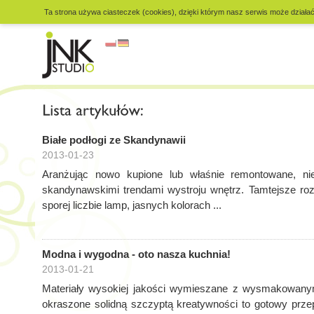
Ta strona używa ciasteczek (cookies), dzięki którym nasz serwis może działać 
Białe podłogi ze Skandynawii
2013-01-23
Aranżując nowo kupione lub właśnie remontowane, nie
skandynawskimi trendami wystroju wnętrz. Tamtejsze rozw
sporej liczbie lamp, jasnych kolorach ...
Modna i wygodna - oto nasza kuchnia!
2013-01-21
Materiały wysokiej jakości wymieszane z wysmakowanym
okraszone solidną szczyptą kreatywności to gotowy prz