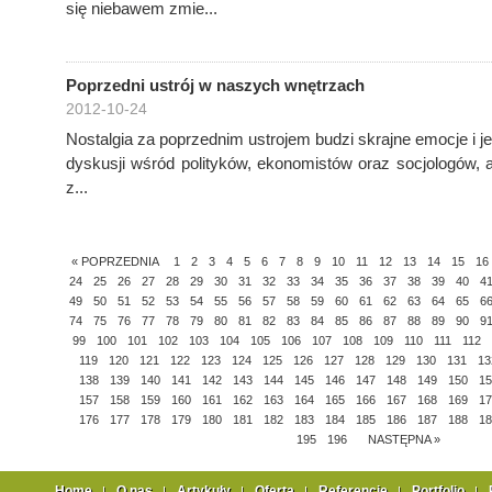
się niebawem zmie...
Poprzedni ustrój w naszych wnętrzach
2012-10-24
Nostalgia za poprzednim ustrojem budzi skrajne emocje i
dyskusji wśród polityków, ekonomistów oraz socjologów, a
z...
« POPRZEDNIA
1
2
3
4
5
6
7
8
9
10
11
12
13
14
15
16
24
25
26
27
28
29
30
31
32
33
34
35
36
37
38
39
40
4
49
50
51
52
53
54
55
56
57
58
59
60
61
62
63
64
65
6
74
75
76
77
78
79
80
81
82
83
84
85
86
87
88
89
90
9
99
100
101
102
103
104
105
106
107
108
109
110
111
112
119
120
121
122
123
124
125
126
127
128
129
130
131
13
138
139
140
141
142
143
144
145
146
147
148
149
150
15
157
158
159
160
161
162
163
164
165
166
167
168
169
17
176
177
178
179
180
181
182
183
184
185
186
187
188
18
195
196
NASTĘPNA »
Home
O nas
Artykuły
Oferta
Referencje
Portfolio