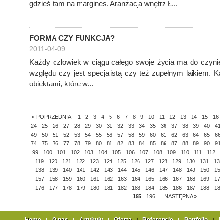
gdzieś tam na margines. Aranżacja wnętrz Ł...
FORMA CZY FUNKCJA?
2011-04-09
Każdy człowiek w ciągu całego swoje życia ma do czynien
względu czy jest specjalistą czy też zupełnym laikiem. 
obiektami, które w...
« POPRZEDNIA
1
2
3
4
5
6
7
8
9
10
11
12
13
14
15
16
24
25
26
27
28
29
30
31
32
33
34
35
36
37
38
39
40
4
49
50
51
52
53
54
55
56
57
58
59
60
61
62
63
64
65
6
74
75
76
77
78
79
80
81
82
83
84
85
86
87
88
89
90
9
99
100
101
102
103
104
105
106
107
108
109
110
111
112
119
120
121
122
123
124
125
126
127
128
129
130
131
13
138
139
140
141
142
143
144
145
146
147
148
149
150
15
157
158
159
160
161
162
163
164
165
166
167
168
169
17
176
177
178
179
180
181
182
183
184
185
186
187
188
18
195
196
NASTĘPNA »
Home
O nas
Artykuły
Oferta
Referencje
Portfolio