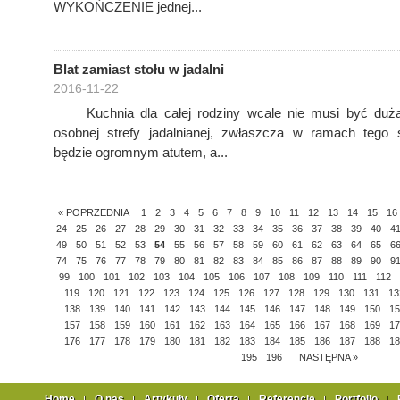
WYKOŃCZENIE jednej...
Blat zamiast stołu w jadalni
2016-11-22
Kuchnia dla całej rodziny wcale nie musi być duża
osobnej strefy jadalnianej, zwłaszcza w ramach tego
będzie ogromnym atutem, a...
« POPRZEDNIA
1
2
3
4
5
6
7
8
9
10
11
12
13
14
15
16
24
25
26
27
28
29
30
31
32
33
34
35
36
37
38
39
40
4
49
50
51
52
53
54
55
56
57
58
59
60
61
62
63
64
65
6
74
75
76
77
78
79
80
81
82
83
84
85
86
87
88
89
90
9
99
100
101
102
103
104
105
106
107
108
109
110
111
112
119
120
121
122
123
124
125
126
127
128
129
130
131
13
138
139
140
141
142
143
144
145
146
147
148
149
150
15
157
158
159
160
161
162
163
164
165
166
167
168
169
17
176
177
178
179
180
181
182
183
184
185
186
187
188
18
195
196
NASTĘPNA »
Home
O nas
Artykuły
Oferta
Referencje
Portfolio