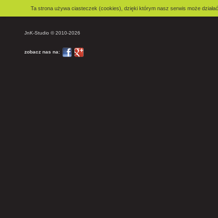
Ta strona używa ciasteczek (cookies), dzięki którym nasz serwis może działać 
JnK-Studio © 2010-2026
zobacz nas na: